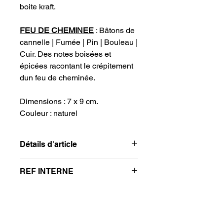
boite kraft.
FEU DE CHEMINEE
: Bâtons de
cannelle | Fumée | Pin | Bouleau |
Cuir. Des notes boisées et
épicées racontant le crépitement
dun feu de cheminée.
Dimensions : 7 x 9 cm.
Couleur : naturel
Détails d'article
Bougie parfumée 180 g dans sa boite
REF INTERNE
kraft.
FEU DE CHEMINEE
: Bâtons de
BV01FC
cannelle | Fumée | Pin | Bouleau |
Cuir. Des notes boisées et épicées
racontant le crépitement dun feu de