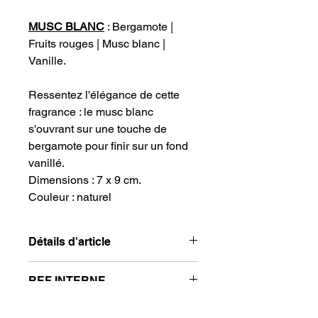
MUSC BLANC
: Bergamote |
Fruits rouges | Musc blanc |
Vanille.
Ressentez l'élégance de cette
fragrance : le musc blanc
s'ouvrant sur une touche de
bergamote pour finir sur un fond
vanillé.
Dimensions : 7 x 9 cm.
Couleur : naturel
Détails d'article
Bougie parfumée 180 g dans sa boite
REF INTERNE
kraft.
MUSC BLANC
: Bergamote | Fruits
NB01MB
rouges | Musc blanc | Vanille.