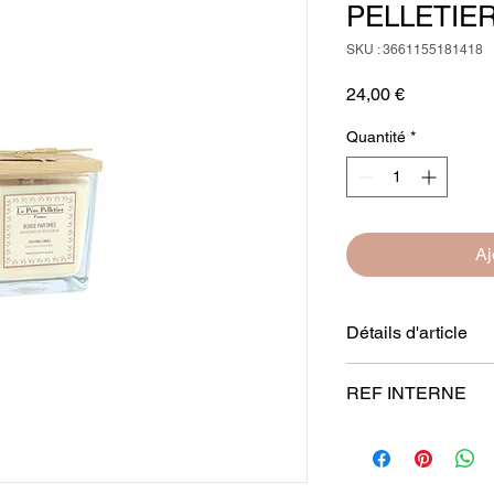
PELLETIE
SKU : 3661155181418
Prix
24,00 €
Quantité
*
Aj
Détails d'article
Pyramide Olfactive
: 
REF INTERNE
Coco | Réglisse | Van
PAU01POCA