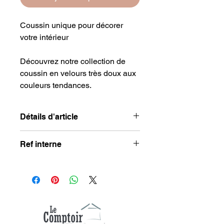
Coussin unique pour décorer
votre intérieur
Découvrez notre collection de
coussin en velours très doux aux
couleurs tendances.
Détails d'article
Couleur
: Orange
Ref interne
Dimensions
: 45 x 45 cm
Lavable en machine
JA28836