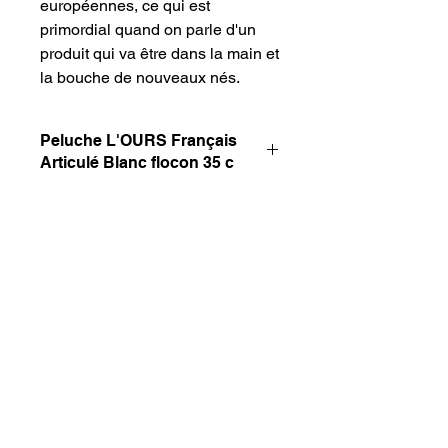
européennes, ce qui est
primordial quand on parle d'un
produit qui va être dans la main et
la bouche de nouveaux nés.
Peluche L'OURS Français
Articulé Blanc flocon 35 c
Peluche L'OURS Français Articulé
Détails d'article
Blanc flocon 35 cm
Taille : 35 cm
Ref interne
Peluche made in France /
Fabriqué en Bretagne
FR8045
Matière extrêmement douce
Dès la naissance
Coloris disponibles : Blanc neige,
Marron glacé, Gris perle,
Champagne, Taupe, Marine,
Caramel, Blanc poudré.
Ruban gros grain tricolore recto