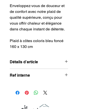
Enveloppez-vous de douceur et
de confort avec notre plaid de
qualité supérieure, conçu pour
vous offrir chaleur et élégance
dans chaque instant de détente.
Plaid à côtes coloris bleu foncé
160 x 130 cm
Détails d'article
Ref interne
Dimensions
: 160 X 130 cm
Composition
: 100 % polyester
ES016
Lavable en machine