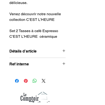
délicieuse.
Venez découvrir notre nouvelle
collection C'EST L'HEURE
Set 2 Tasses à café Espresso
C'EST L'HEURE céramique
Détails d'article
Ref interne
Composition : céramique
Couleur : blanc, bleu
RD325