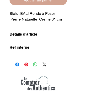
Ajouter au panier
Statut BALI Ronde à Poser
Pierre Naturelle Crème 31 cm
Détails d'article
Dimension : 23 x 7 x 31 cm
Ref interne
Composition : pierre naturelle
Couleur : crème
STDECO4
Sophie et Alexandre, deux passionnés
ayant déjà lancé des hébergements en
Alsace et dans les Vosges, ont eu l'idée de