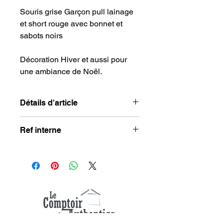
Souris grise Garçon pull lainage
et short rouge avec bonnet et
sabots noirs
Décoration Hiver et aussi pour
une ambiance de Noël.
Détails d'article
Dimensions : 7 x 14.5 x 5 cm
Ref interne
Matière : feutrine, polyester
Couleur : rouge, beige, blanc, rose,
WI114
gris