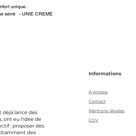
nfort unique.
sage serré - UNIE CREME
Informations
A propos
Contact
Mentions légales
 déjà lancé des
 ont eu l'idée de
CGV
ctif : proposer des
, notamment des