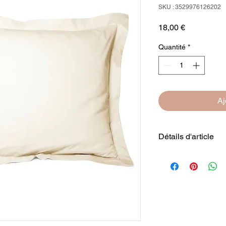
SKU : 3529976126202
Prix
18,00 €
Quantité
*
Aj
Détails d'article
Pur coton longues f
Dimensions
: 50 x 7
lavable 60 °