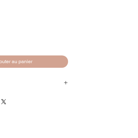
outer au panier
ibres Tissage serré - UNIE CREME
0 cm