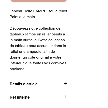
Tableau Toile LAMPE Boule relief
Peint à la main
Découvrez notre collection de
tableaux lampe en relief peints à
la main sur toile. Cette collection
de tableau peut accueillir dans le
relief une ampoule, afin de
donner un côté original à votre
intérieur, que toutes vos convives
environs.
Détails d'article
structure en bois, avec une ficelle
Ref interne
Dimensions : 85 x 120 cm
LAMP03