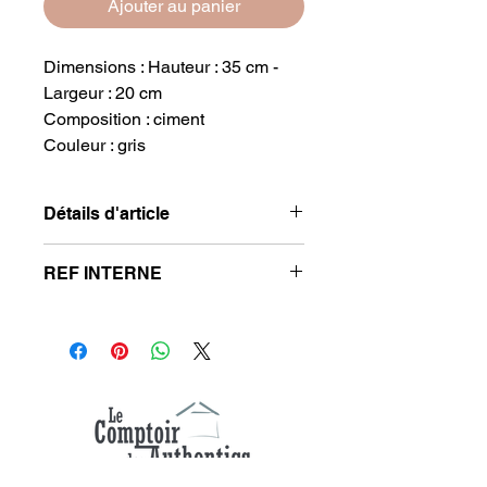
Ajouter au panier
Dimensions : Hauteur : 35 cm -
Largeur : 20 cm
Composition : ciment
Couleur : gris
Détails d'article
Dimensions : Hauteur : 35 cm -
REF INTERNE
Largeur : 20 cm
Composition : ciment
JA16330
Couleur : gris