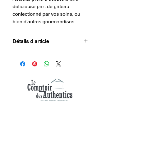
délicieuse part de gâteau
confectionné par vos soins, ou
bien d'autres gourmandises.
Détails d'article
Couleur disponible
: Taupe
Diamètre de l'assiette
: 18.5 cm
Sophie et Alexandre, deux passionnés
ayant déjà lancé des hébergements en
Alsace et dans les Vosges, ont eu l'idée de
créer Le Comptoir des Authentics. Leur
objectif : proposer des produits de qualité
pour petits et grands, notamment des