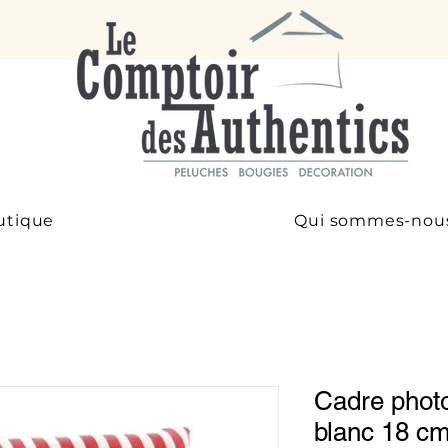
utique
Qui sommes-nou
Cadre phot
blanc 18 c