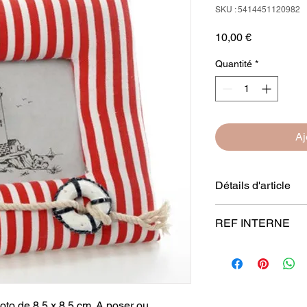
SKU : 5414451120982
Prix
10,00 €
Quantité
*
Aj
Détails d'article
Dimensions
: 18 x 1
REF INTERNE
JA12098
oto de 8.5 x 8.5 cm. A poser ou