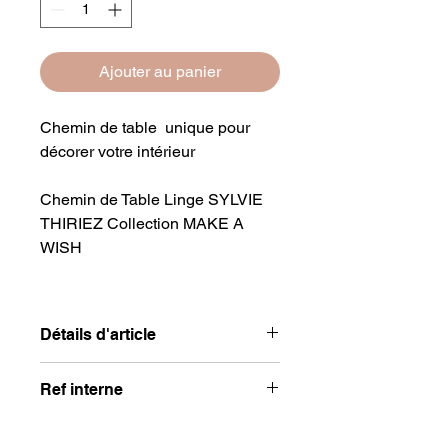
Ajouter au panier
Chemin de table unique pour
décorer votre intérieur
Chemin de Table Linge SYLVIE
THIRIEZ Collection MAKE A
WISH
Détails d'article
Composition
: 100% polyester
Ref interne
Lavable en machine à 30°
5301-17-01
Dimensions
: 50 x 150 cm