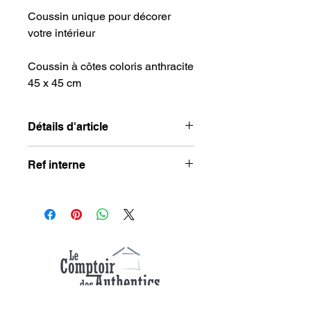
Coussin unique pour décorer
votre intérieur
Coussin à côtes coloris anthracite
45 x 45 cm
Détails d'article
Dimensions
: 45 x 45 cm
Ref interne
Matière
: polyester
Couleur
: gris anthracite
WU004