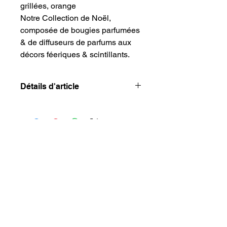
grillées, orange
Notre Collection de Noël,
composée de bougies parfumées
& de diffuseurs de parfums aux
décors féeriques & scintillants.
Détails d'article
parfumeur 100 ml dans sa boite
Sophie et Alexandre, deux passionnés
ayant déjà lancé des hébergements en
Alsace et dans les Vosges, ont eu l'idée de
créer Le Comptoir des Authentics. Leur