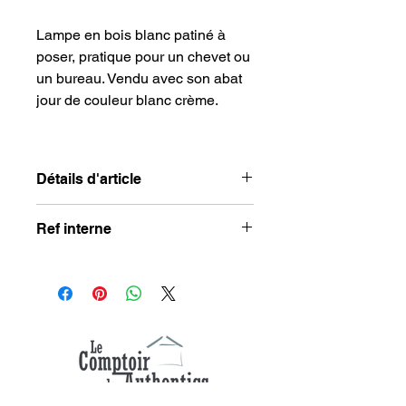
Lampe en bois blanc patiné à
poser, pratique pour un chevet ou
un bureau. Vendu avec son abat
jour de couleur blanc crème.
Détails d'article
Dimensions abat-jour : 15 x 10 x 11.5
Ref interne
cm
Dimensions lampe : 18 x 11.5 x 40
MA20-52-787
cm