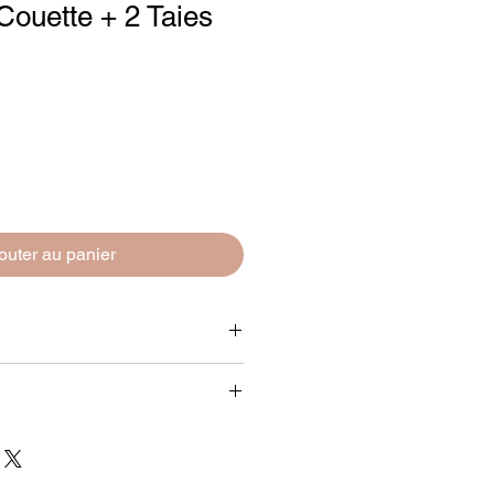
ouette + 2 Taies
outer au panier
0% coton
cto : rayures bayadères jaunes et
és bateaux / Verso : uni blanc
eille
240 cm