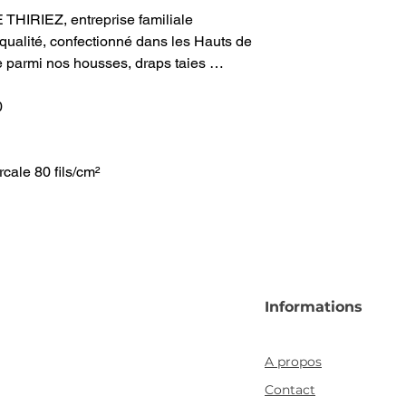
 THIRIEZ, entreprise familiale
e qualité, confectionné dans les Hauts de
e parmi nos housses, draps taies …
0
rcale 80 fils/cm²
Informations
A propos
Contact