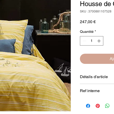
Housse de C
SKU : 3700881107528
Prix
247,00 €
Quantité
*
Aj
Détails d'article
Matière
: Percale 10
Ref interne
Coloris et motifs
: Re
blanches, motifs brod
SZSTOCKHOLM
mascarpone
Finitions
: forme bout
Dimensions
: L260xl