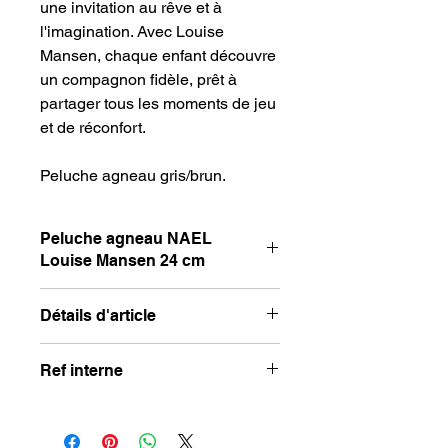
une invitation au rêve et à
l'imagination. Avec Louise
Mansen, chaque enfant découvre
un compagnon fidèle, prêt à
partager tous les moments de jeu
et de réconfort.
Peluche agneau gris/brun.
Peluche agneau NAEL
Louise Mansen 24 cm
Peluche agneau NAEL Louise
Détails d'article
Mansen 24 cm
Taille : 32 cm
Ref interne
Composition : 100% Polyester
WW014