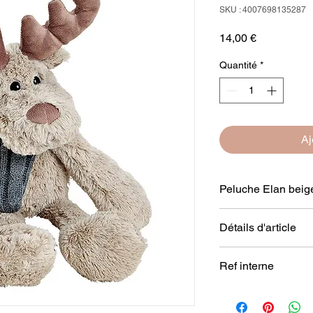
SKU : 4007698135287
Prix
14,00 €
Quantité
*
Aj
Peluche Elan beig
Peluche Elan beige a
Détails d'article
Taille : 41 cm
Ref interne
Dimensions : (L/H/P
Composition : 100 % 
10013528