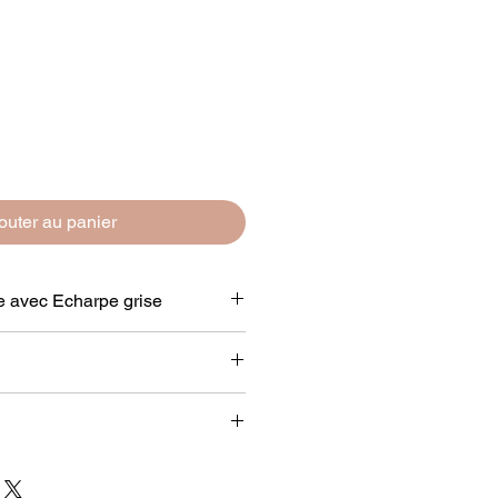
outer au panier
e avec Echarpe grise
vec Echarpe en tricot grise 41 cm
) 27x41x15cm
polyester