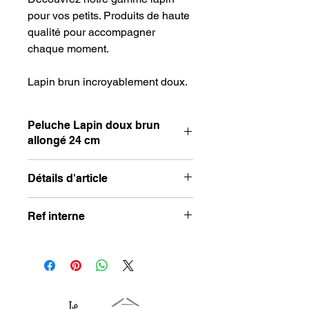
pour vos petits. Produits de haute
qualité pour accompagner
chaque moment.
Lapin brun incroyablement doux.
Peluche Lapin doux brun
allongé 24 cm
Peluche Lapin doux brun allongé 24
Détails d'article
cm
Taille : 24 cm
Ref interne
Composition : 100 polyester
7636