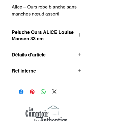
Alice – Ours robe blanche sans
manches nœud assorti
Peluche Ours ALICE Louise
Mansen 33 cm
Peluche Ours ALICE Louise Mansen
Détails d'article
33 cm
Taille : 33 cm
Ref interne
Composition : Polyester
Couleur : beige et blanc
QJ513