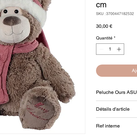
cm
SKU : 3700447182532
Prix
30,00 €
Quantité
*
Aj
Peluche Ours ASULF
Détails d'article
40 cm
Taille : 40 cm
Ref interne
Composition : 100 % 