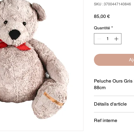
SKU : 3700447140846
Prix
85,00 €
Quantité
*
Aj
Peluche Ours Gri
88cm
Peluche Ours Gris 
Détails d'article
Taille : 88 cm
Ref interne
Composition : 100% 
QJ429