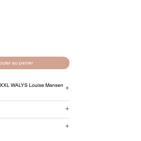
outer au panier
s XXL WALYS Louise Mansen
XXL WALYS Louise Mansen 88cm
Polyester