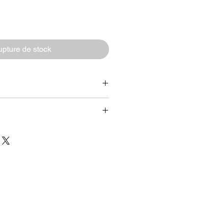
pture de stock
30 cm
ours.
as ourlé
llente tenue des couleurs.