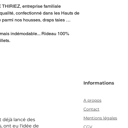
 THIRIEZ, entreprise familiale
e qualité, confectionné dans les Hauts de
e parmi nos housses, draps taies …
amais indémodable... Rideau 100%
llets.
Informations
A propos
Contact
Mentions légales
 déjà lancé des
 ont eu l'idée de
CGV