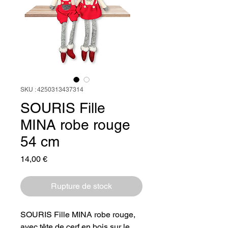
SKU : 4250313437314
SOURIS Fille
MINA robe rouge
54 cm
Prix
14,00 €
Rupture de stock
SOURIS Fille MINA robe rouge,
avec tête de cerf en bois sur le