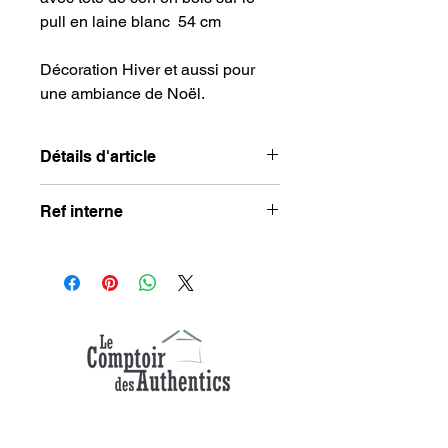
pull en laine blanc 54 cm
Décoration Hiver et aussi pour
une ambiance de Noël.
Détails d'article
Dimensions : 32 x 12 x 7 cm 5
Ref interne
(jambes 22 cm)
Matière : feutrine, polyester
51-1002-00
Couleur : rouge, gris, blanc
Sophie et Alexandre, deux passionnés
ayant déjà lancé des hébergements en