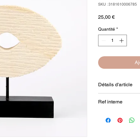
SKU : 3181610006785
Prix
25,00 €
Quantité
*
Aj
Détails d'article
Dimension : 23 x 7 x
Ref interne
Composition : pierre 
Couleur : crème
STDECO5