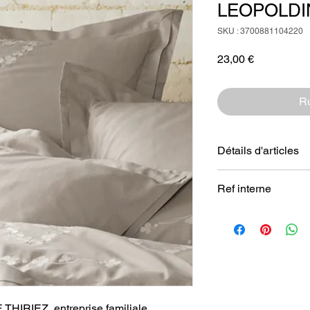
LEOPOLDI
SKU : 3700881104220
Prix
23,00 €
Ru
Détails d'articles
Matériaux
: Percale 
Ref interne
serré
Dimensions:
65 x 65
SZ051227901
 THIRIEZ, entreprise familiale