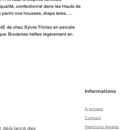
e qualité, confectionné dans les Hauts de
e parmi nos housses, draps taies …
NE de chez Sylvie Thiriez en percale
e. Broderies trèfles légèrement en
Informations
A propos
Contact
Mentions légales
 déjà lancé des