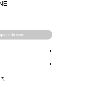
NE
pture de stock
100% coton longues fibres - Tissage
 cm