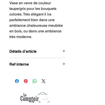
Vase en verre de couleur
taupe/gris pour les bouquets
colorés. Très élégant il ira
parfaitement bien dans une
ambiance chaleureuse meublée
en bois, ou dans une ambiance
très moderne.
Détails d'article
Dimensions : 25 x 25 cm
Ref interne
Composition : verre
Couleur : taupe
29153
Matière : verre