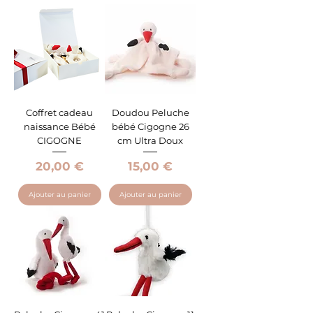
Coffret cadeau
Doudou Peluche
naissance Bébé
bébé Cigogne 26
CIGOGNE
cm Ultra Doux
Prix
Prix
20,00 €
15,00 €
Ajouter au panier
Ajouter au panier